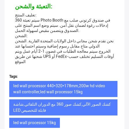
التعبئة والشحن:
تغليف المنتج:
سيتم تعبئة 360 Photo Booth في صندوق كرتوني صلب مع
إدخالات رغوة لضمان نقل آمن. سيتم وضع اسم المنتج على
الصندوق ويتضمن مقبض لسهولة الحمل.
الشحن:
نحن نقدم شحن مجاني داخل الولايات المتحدة القارية. الشحن
الدولي متاح مقابل رسوم إضافية وسيتم احتسابها عند
الخروج.سيتم معالجة الطلبات في غضون 1-2 أيام عمل ويتم
شحنها عن طريق UPS أو FedEx-أوقات التسليم تختلف حسب
الموقع
Tags:
led wall processor 440*320*178mm,200w hd video
wall controller,led wall processor 15kg
كشك الصور الآلي,كشك صور 360 مع الدوران التلقائي,شاشة
LED قابلة للتخصيص
led wall processor 15kg