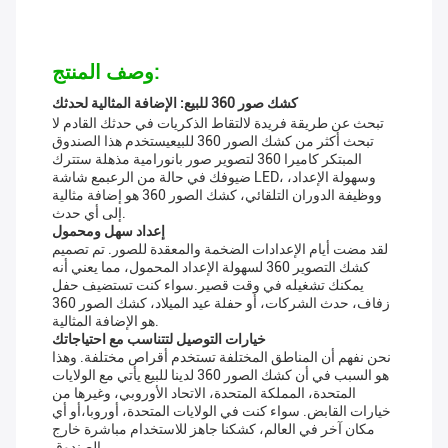
وصف المنتج:
كشك صور 360 للبيع: الإضافة المثالية لحدثك
تبحث عن طريقة فريدة لالتقاط الذكريات في حدثك القادم لا
تبحث أكثر من كشك الصور 360 للبيعيستخدم هذا الصندوق
المبتكر كاميرا 360 لتصوير صور بانورامية مذهلة ستترك
ضيوفك في حالة من الرعبمع شاشة LED، وسهولة الإعداد،
ووظيفة الدوران التلقائي، كشك الصور 360 هو إضافة مثالية
إلى أي حدث.
إعداد سهل ومحمول
لقد مضت أيام الإعدادات الضخمة والمعقدة للصور. تم تصميم
كشك التصوير 360 لسهولة الإعداد المحمول، مما يعني أنه
يمكنك تشغيله في وقت قصير.سواء كنت تستضيف حفل
زفاف، حدث الشركات، أو حفلة عيد الميلاد، كشك الصور 360
هو الإضافة المثالية.
خيارات التوصيل لتتناسب مع احتياجاتك
نحن نفهم أن المناطق المختلفة تستخدم أقراص مختلفة. وهذا
هو السبب في أن كشك الصور 360 لدينا للبيع يأتي مع الولايات
المتحدة، المملكة المتحدة، الاتحاد الأوروبي، وغيرها من
خيارات القابض. سواء كنت في الولايات المتحدة، أوروبا،أو أي
مكان آخر في العالم، كشكنا جاهز للاستخدام مباشرة خارج
الصندوق.