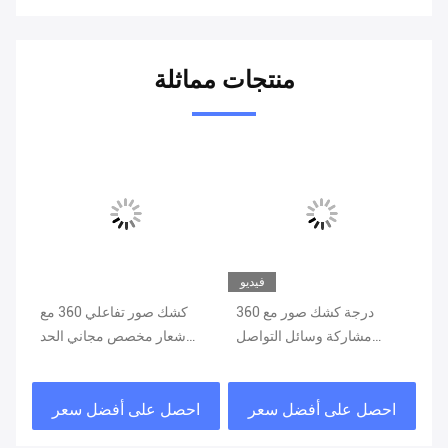
منتجات مماثلة
يو
فيديو
مع
360 درجة كشك صور مع
كشك صور تفاعلي 360 مع
ئل
مشاركة وسائل التواصل
شعار مخصص مجاني الحد
مج
الاجتماعي التصميم الثقيل
الأقصى للحميل 500 كجم
وظيفة الدوران التلقائي
نسيج معدني
كي
احصل على أفضل سعر
احصل على أفضل سعر
ا