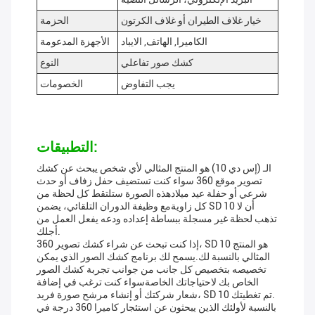
خيار غلاف الطيران أو غلاف الكرتون
الحزمة
الكاميرا, الهاتف, الايباد
الأجهزة المدعومة
كشك صور تفاعلي
النوع
يجب التفاوض
الخصومات
التطبيقات:
الـ (إس دي 10) هو المنتج المثالي لأي شخص يبحث عن كشك
تصوير موقع 360 سواء كنت تستضيف حفل زفاف أو حدث
شرعي أو حفلة عيد ميلادهذه الصورة ستلتقط كل لحظة من
كل زاويةمع وظيفة الدوران التلقائي، يضمن SD 10 أن لا
تذهب لحظة غير مسجلة ببساطة إعداده ودعه يفعل العمل من
أجلك.
إذا كنت تبحث عن شراء كشك تصوير 360، SD 10 هو المنتج
المثالي بالنسبة لك.يسمح لك برنامج كشك الصور الذي يمكن
تخصيصه بتخصيص كل جانب من جوانب تجربة كشك الصور
الخاص بك لاحتياجاتك الخاصةسواء كنت ترغب في إضافة
شعار شركتك أو إنشاء مرشح صورة فريد، SD 10 تم تغطيتك.
بالنسبة لأولئك الذين يبحثون عن استئجار كاميرا 360 درجة في