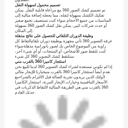
تصميم محمول لسهولة النقل
تم تصميم كشك الصور 360 مع مراعاة قابلية النقل. يمكن
تفكيك الكشك بسهولة لنقله، مما يجعله إضافة مثالية إلى
المناسبات من جميع الأحجام.سواء كنت تستضيف تجمع صغير
أو حدث شركات كبير، يمكن نقل كشك الصور 360 بسهولة
إلى المكان.
وظيفة الدوران التلقائي للحصول على نتائج مذهلة
غرفه التصوير 360 تأتي مجهزة بوظيفة دوران تلقائيالتقاط كل
زاوية من الموضوع الخاص بك لصور بانورامية مذهلةسواء
كنت تلتقط صور للأشخاص، أو المنتجات، أو أي شيء آخر،
ستلتقط كشك التصوير 360 كل شيء.
استئجار كاميرا 360 بالقرب مني
إذا لم تكوني مستعدة لشراء كشك التصوير 360 لدينا للبيع نحن
نقدم أيضاً استئجار كاميرا 360 بالقرب منيخيارنا للإيجار مثالي
لأولئك الذين يريدون تجربة الصالة قبل الالتزام بالشراءمع
الأسعار التنافسية وخيارات الإيجار المرنة، استئجار الكاميرا
360 بالقرب مني هي الطريقة المثالية لالتقاط الذكريات في
حدثك القادم.