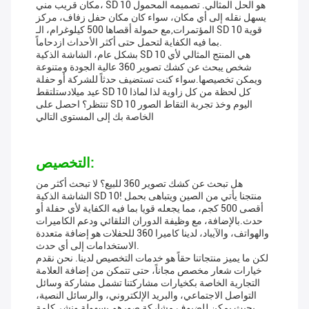
مكان قريب مني، SD 10 هو الحل المثالي. تصميمه المحمول
يسهل نقله إلى أي مكان، سواء كان مكان حفل زفاف، مركز
المؤتمرات,مع حمولة أقصاها 500 كيلوغرام، الـ SD 10 قوية
بما فيه الكفاية لتحمل حتى أكثر الأحداث ازدحاماً.
بشكل عام، الشاشة الذكية SD 10 هي المنتج المثالي لأي
شخص يبحث عن كشك تصوير 360 عالية الجودة ومتنوعة
ويمكن تخصيصها.سواء كنت تستضيف حدثاً للشركة أو حفلة
عيد ميلادستلتقط SD 10 كل لحظة من كل زاوية لذا لماذا
تنتظر؟ احصل على SD 10 اليوم وخذ تجربة التقاط الصور
الخاصة بك إلى المستوى التالي
التخصيص:
هل تبحث عن كشك تصوير 360 للبيع؟ لا تبحث أكثر من
الشاشة الذكية SD 10! منتجنا يأتي من الصين ويتباهى بحمل
أقصى 500 كجم، مما يجعله قويا بما فيه الكفاية لأي حفلة أو
حدث.بالإضافة، مع وظيفة الدوران التلقائي ودعم الكاميرات
والهواتف، والآيباد، لدينا كاميرا 360 للحفلات هو إضافة متعددة
الاستخدامات إلى أي حدث.
لكن ما يميز منتجاتنا حقاً هو خدمات التخصيص لدينا. نحن نقدم
خيارات شعار مخصص مجاناً، حتى تتمكن من إضافة العلامة
التجارية الخاصة بكخيارات مشاركتنا تشمل مشاركة وسائل
التواصل الاجتماعي، والبريد الإلكتروني، والرسائل النصية،
بحيث يمكن للضيوف مشاركة صورهم بسهولة ونشر كلمة