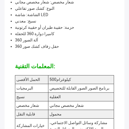
شعار مخصص: شعار مخصص مجاني
النوع: كشك صور تفاعلي
الشاشة: شاشة LED
نسيج: معدني
حزمة: حقيبة طيران أو حقيبة كرتونية
كاميرا دوارة 360 للحفلة
آلة الصور 360
حفل زفاف كشك صور 360
المعلمات التقنية:
500كيلوغرام
الحمل الأقصى
برنامج الصور الصور القابلة للتخصيص
البرمجيات
العقلية
نسيج
شعار مخصص مجاني
شعار مخصص
محمول
قابلية النقل
مشاركة وسائل التواصل الاجتماعي،
خيارات المشاركة
البريد الإلكتروني، الرسائل النصية