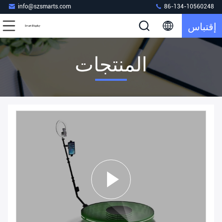
info@szsmarts.com
86-134-10560248
إقتباس
المنتجات