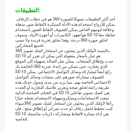
التطبيقات:
أحد أكثر التطبيقات شيوعًا للصورة 360 هو في حفلات الزفاف.
يمكن للأزواج استخدام هذه الأداة المبتكرة لالتقاط صور مذهلة
وخلاقة ليومهم الخاص.يمكن للضيوف التقاط الصور باستخدام
هواتفهم، الكاميرات أو أجهزة الآيباد، وسوف SD 10 خياطة معا
لخلق صورة 360 درجة. وهذا يخلق تجربة فريدة ولا تنسى
لجميع المشاركين.
بالنسبة لأولئك الذين يبحثون عن استئجار كشك تصوير 360،
SD 10 هو خيار بأسعار معقولة التي يمكن أن تعزز أي
حدث.وإطلاق المنتجات. يمكن نقل الصالة بسهولة إلى الموقع
الذي تختاره، حتى تتمكن من إعداد تجربة 360 الخاصة بك.
SD 10 رائع أيضاً لمشاركة وسائل التواصل الاجتماعي. يمكن
للضيوف مشاركة صورهم على منصات وسائل التواصل
الاجتماعي الخاصة بهم، مما يزيد من مدى وصول حدثك.هذه
طريقة رائعة لخلق ضجة وتعزيز علامتك التجارية أو الحدث.
في الختام، الشاشة الذكية SD 10 هي كشك تصوير تفاعلي
متعدد الاستخدامات ومبتكروسهولة الاستخدام تجعله خيارًا
رائعًا لأولئك الذين يبحثون عن استئجار كشك تصوير 360سواء
كنت تخطط لحفل زفاف أو حدث شركي أو إطلاق منتج ، فإن
SD 10 هي أداة ممتازة لالتقاط ومشاركة ذكريات مناسبتك
الخاصة.