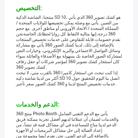
التخصيص:
منتجنا، الشاشة الذكية SD 10، هو كشك تصوير 360 الذي يأتي
من الصين. يأتي مع وصلة يمكن تخصيصها للولايات المتحدة /
المملكة المتحدة / الاتحاد الأوروبي أو مناطق أخرى. مع حجم
360 درجة،إنها مثالية لالتقاط كل زوايا لحظاتك الخاصةنحن
نقدم خصومات قابلة للتفاوض على خدمات تخصيص المنتجات
بالإضافة إلى ذلك، لدينا كشك الصور 360 يأتي مع مشاركة
وسائل التواصل الاجتماعي والبريد الإلكتروني، وخيارات النص
لمشاركة الصور الخاصة بك بسهولة مع الأصدقاء والعائلة.سواء
كان استئجار كشك تصوير 360 لمؤتمر شركات أو حفل زفاف
كشك تصوير 360.
إذا كنت تبحث عن استئجار كاميرا 360 بالقرب مني، لا تبحث
أكثر من لدينا شاشة ذكية SD 10.اتصل بنا اليوم للتحقيق حول
خدمات تخصيص المنتج لدينا و 360 كشك الصور سعر تأجير.
الدعم والخدمات:
منتج 360 Photo Booth يأتي مع الدعم التقني الشامل
والخدمات لضمان أن عملائنا لديهم أفضل تجربة ممكنة.فريق
الدعم لدينا متاح للمساعدة في أي مشاكل فنية قد تنشأ، من
إعداد الصالة إلى حل مشاكل البرمجيات أو الأجهزة.
بالإضافة إلى الدعم الفني، نحن نقدم أيضا مجموعة من