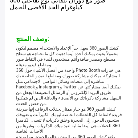
صور مع دوران تلقائي نوع تفاعلي 500
كيلوغرام الحد الأقصى للحمل
وصف المنتج:
كشك الصور 360 سهل جداً الإعداد والاستخدام مصمم ليكون
محمولاً بحيث يمكنك أخذه أينما ذهبت كل ما تحتاجه هو سطح
مسطح ومصدر طاقةوأنتم مستعدون للبدء في التقاط صور
ومقاطع فيديو مذهلة.
واحدة من أفضل الأشياء حول 360 Photo Booth هي خيارات
المشاركة. يمكنك مشاركة صورك ومقاطع الفيديو الخاصة بك
مباشرة إلى منصات وسائل التواصل الاجتماعي مثل
Facebook و Instagram و Twitter.يمكنك أيضا مشاركتها عن
طريق البريد الإلكتروني أو الرسائل النصيةهذا يجعل من
السهل مشاركة ذكرياتك مع الأصدقاء والعائلة الذين لم يتمكنوا
من حضور الحدث.
كشك الصور 360 هو خيار ممتاز لحفلات الزفاف إنها طريقة
فريدة لالتقاط كل اللحظات الخاصة ليومك الكبيرأنت و ضيوفك
ستحبون الدخول إلى الحجرة وخلق ذكريات لا تنسى. الكاميرا
360 للحفلات هي أيضا مثالية لعيد ميلاد، الذكريات، وغيرها من
الأحداث الخاصة.
صُنع كشك الصور 360 من المعدن عالي الجودة، مما يمنحه