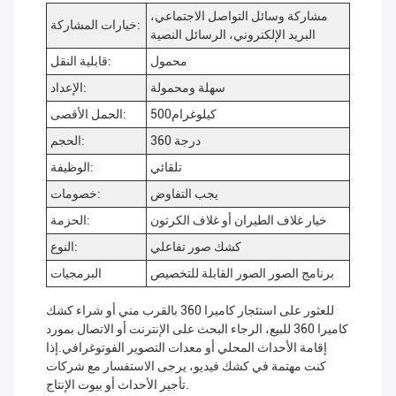
مشاركة وسائل التواصل الاجتماعي،
خيارات المشاركة:
البريد الإلكتروني، الرسائل النصية
محمول
قابلية النقل:
سهلة ومحمولة
الإعداد:
500كيلوغرام
الحمل الأقصى:
360 درجة
الحجم:
تلقائي
الوظيفة:
يجب التفاوض
خصومات:
خيار غلاف الطيران أو غلاف الكرتون
الحزمة:
كشك صور تفاعلي
النوع:
برنامج الصور الصور القابلة للتخصيص
البرمجيات
للعثور على استئجار كاميرا 360 بالقرب مني أو شراء كشك
كاميرا 360 للبيع، الرجاء البحث على الإنترنت أو الاتصال بمورد
إقامة الأحداث المحلي أو معدات التصوير الفوتوغرافي.إذا
كنت مهتمة في كشك فيديو، يرجى الاستفسار مع شركات
تأجير الأحداث أو بيوت الإنتاج.