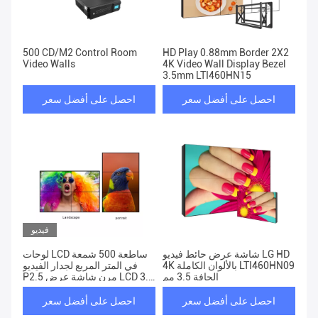
500 CD/M2 Control Room
HD Play 0.88mm Border 2X2
Video Walls
4K Video Wall Display Bezel
3.5mm LTI460HN15
احصل على أفضل سعر
احصل على أفضل سعر
فيديو
شاشة عرض حائط فيديو LG HD
لوحات LCD ساطعة 500 شمعة
4K بالألوان الكاملة LTI460HN09
في المتر المربع لجدار الفيديو
الحافة 3.5 مم
P2.5 مرن شاشة عرض LCD 3.5
مم
احصل على أفضل سعر
احصل على أفضل سعر