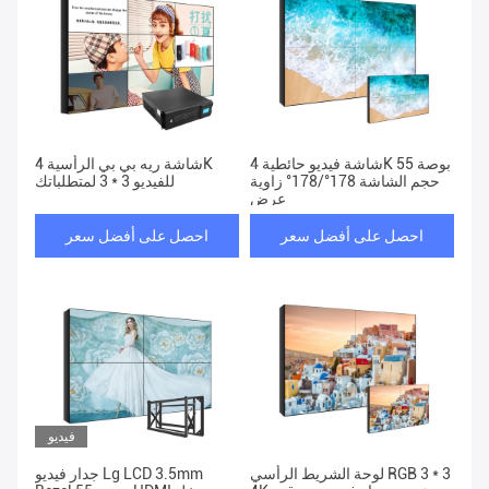
شاشة فيديو حائطية 4K 55 بوصة
شاشة ريه بي بي الرأسية 4K
حجم الشاشة 178°/178° زاوية
للفيديو 3 * 3 لمتطلباتك
عرض
احصل على أفضل سعر
احصل على أفضل سعر
فيديو
لوحة الشريط الرأسي RGB 3 * 3
جدار فيديو Lg LCD 3.5mm