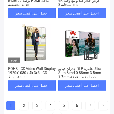
4K عرض جدار فيديو مع وقت
Bezel 55 بوصة HDMI مدخل
استجابة 8 ms
خدمة مخصصة
احصل على أفضل سعر
احصل على أفضل سعر
فيديو
جدران فيديو DLP غامرة Ultra
ROHS LCD Video Wall Display
1920x1080 / 4k 3x3 LCD
Slim Bezel 0.88mm 3.5mm
1.7mm جدران فيديو غرفة
شاشة الربط
التحكم
احصل على أفضل سعر
احصل على أفضل سعر
1
2
3
4
5
6
7