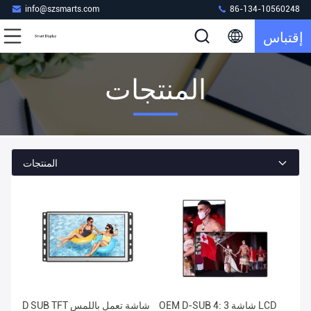
info@szsmarts.com
86-134-10560248
إقتباس
المنتجات
المنتجات
OEM D-SUB 4: 3 شاشة LCD
D SUB TFT شاشة تعمل باللمس