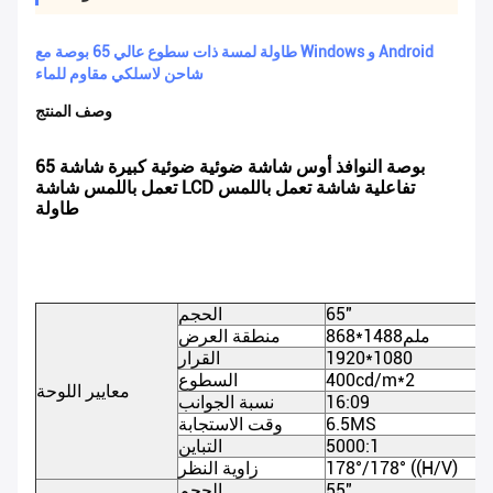
طاولة لمسة ذات سطوع عالي 65 بوصة مع Windows و Android
شاحن لاسلكي مقاوم للماء
وصف المنتج
65 بوصة النوافذ أوس شاشة ضوئية ضوئية كبيرة شاشة
تعمل باللمس شاشة LCD تفاعلية شاشة تعمل باللمس
طاولة
65"
الحجم
868*1488ملم
منطقة العرض
1920*1080
القرار
400cd/m*2
السطوع
معايير اللوحة
16:09
نسبة الجوانب
6.5MS
وقت الاستجابة
5000:1
التباين
178°/178° ((H/V)
زاوية النظر
55"
الحجم