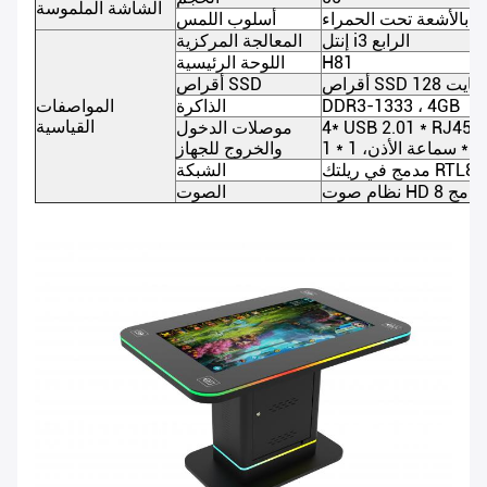
الشاشة الملموسة
 بالأشعة تحت الحمراء
أسلوب اللمس
إنتل i3 الرابع
المعالجة المركزية
H81
اللوحة الرئيسية
SSD 1 جيجابايت
أقراص SSD
DDR3-1333 ، 4GB
الذاكرة
المواصفات
القياسية
موصلات الدخول
HDMI، 1
والخروج للجهاز
لتك RTL8103EL
الشبكة
الصوت