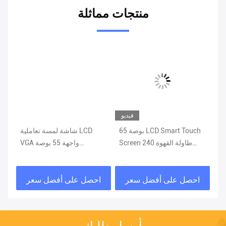
منتجات مماثلة
يو
فيديو
LC
65 بوصة LCD Smart Touch
شاشة لمسة تعاملية LCD
To
Screen طاولة القهوة 240
VGA واجهة 55 بوصة
ال
فولت نقاط متعددة 16.7m لون
Windows 10
احصل على أفضل سعر
احصل على أفضل سعر
ا
أرسل طلبك