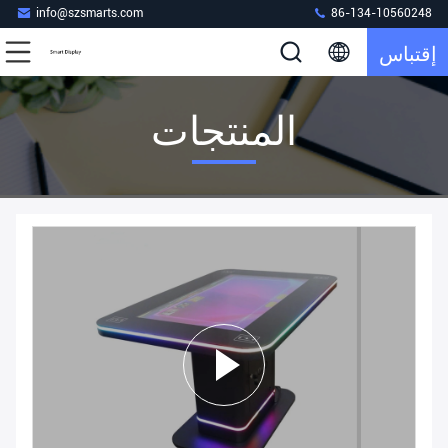
info@szsmarts.com
86-134-10560248
إقتباس
المنتجات