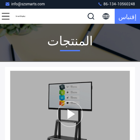
info@szsmarts.com
86-134-10560248
إقتباس
المنتجات