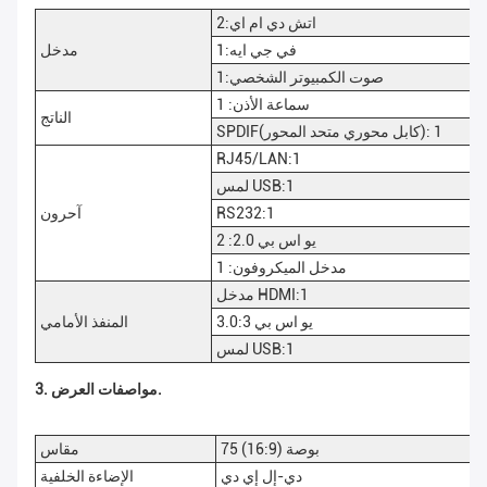
اتش دي ام اي:2
في جي ايه:1
مدخل
صوت الكمبيوتر الشخصي:1
سماعة الأذن: 1
الناتج
SPDIF(كابل محوري متحد المحور): 1
RJ45/LAN:1
لمس USB:1
RS232:1
آحرون
يو اس بي 2.0: 2
مدخل الميكروفون: 1
مدخل HDMI:1
يو اس بي 3.0:3
المنفذ الأمامي
لمس USB:1
3. مواصفات العرض.
75 بوصة (16:9)
مقاس
دي-إل إي دي
الإضاءة الخلفية