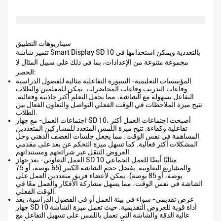
سيناريوهات التطبيق
تتميز شاشة Smart Display SD 10 بالتعددية ويمكن استخدامها في
مجموعة متنوعة من الإعدادات، بما في ذلك على سبيل المثال لا
الحصر:
المؤسسات التعليمية
- السبورة التفاعلية مثالية للفصول الدراسية
وقاعات التدريب وقاعات المحاضرات. يمكن للمعلمين والطلاب
التفاعل بسهولة مع الشاشة، مما يجعل التعلم أكثر جاذبية وفعالية.
تتيح ميزة الملاحظات في الوقت الفعلي التواصل والتعاون الفعال بين
الطلاب.
اجتماعات العمل
- مع جهاز SD 10، أصبحت اجتماعات العمل أكثر
تفاعلية وكفاءة. تتيح ميزة اللمس المتعدد للمشاركين المتعددين
المساهمة في نفس الوقت، مما يجعل جلسات العصف الذهني وحل
المشكلات أكثر فعالية. كما تسهل ميزة التحكم عن بعد على مقدمي
العروض التنقل عبر شرائحهم ومستنداتهم.
العمل التعاوني
- يعد جهاز SD 10 مثاليًا أيضًا للعمل الجماعي
والمشاريع التعاونية. بفضل حجم الشاشة الكبير (65 بوصة، أو 75
بوصة، أو 85 بوصة)، يمكن لأعضاء فريق متعددين العمل على
الشاشة في نفس الوقت، مما يسهل مشاركة الأفكار والعمل معًا في
الوقت الفعلي.
عرض تقديمي
- سواء في بيئة العمل أو في الفصول الدراسية، يعد
جهاز SD 10 أداة قوية للعروض التقديمية. حيث تعمل ميزة الشاشة
عالية الدقة والشاشة التي تعمل باللمس على تسهيل التفاعل مع