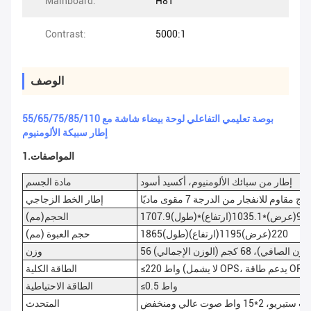
Mainboard:
H81
Contrast:
5000:1
الوصف
55/65/75/85/110 بوصة تعليمي التفاعلي لوحة بيضاء شاشة مع
إطار سبيكة الألومنيوم
1.المواصفات
إطار من سبائك الألومنيوم، أكسيد أسود
مادة الجسم
اج مقاوم للانفجار من الدرجة 7 مقوى ماديًا
إطار الخط الزجاجي
ل)*97.7(عرض)*1035.1(ارتفاع)
الحجم(مم)
1865(طول)220(عرض)1195(ارتفاع)
حجم العبوة (مم)
لصافي)، 68 كجم (الوزن الإجمالي)
وزن
الطاقة الكلية
≤0.5 واط
الطاقة الاحتياطية
ريو، 2*15 واط صوت عالي ومنخفض
المتحدث