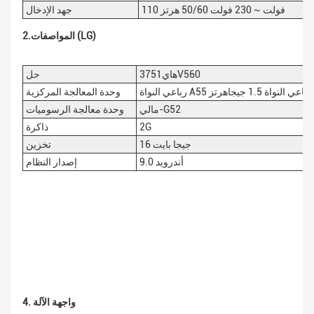
110 فولت ~ 230 فولت 50/60 هرتز
جهد الإدخال
2.المواصفات (LG)
هاي3751V560
حل
رباعي النواة A55 رباعي النواة 1.5 جيجاهرتز
وحدة المعالجة المركزية
مالي-G52
وحدة معالجة الرسوميات
2G
ذاكرة
16 جيجا بايت
تخزين
أندرويد 9.0
إصدار النظام
4. واجهة الآلة