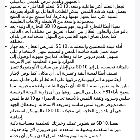
الجمهور وتقديم عرض تقديمي ديناميكي.
التعلم التفاعلي
- تم تصميم SD 10 لجعل التعلم أكثر تفاعلية ومتعة.
بفضل تقنية شاشة اللمس، يمكن للطلاب التفاعل مع المواد بطريقة
عملية أكثر، مما يسهل فهمها وتذكرها. كما تسمح تنوعات المنتج
بمجموعة واسعة من الأنشطة والألعاب التعليمية.
التجارة الدولية
- يعد SD 10 مفيدًا أيضًا للتجارة الدولية. فهو يسمح
بالتواصل والتعاون الفعّال بين أعضاء الفريق من مختلف أنحاء العالم.
كما يجعل نطاق الجهد العالمي من السهل استخدامه في بلدان
مختلفة.
التدريس الفعال
- يعد جهاز SD 10 أداة قيمة للمعلمين والمعلمات.
حيث تعمل تقنية شاشة اللمس والتصميم سهل الاستخدام على
تسهيل تقديم دروس جذابة وفعالة. كما يتيح سهولة الوصول إلى
الموارد والمواد التعليمية عبر الإنترنت.
معها
إطار من سبائك الألومنيوم
لا تتميز SD 10 بالمتانة فحسب، بل إنها
تضيف أيضًا لمسة أنيقة وعصرية إلى أي مكان. كما يوفر الإطار
أيضًا
سهولة التركيب
ويمكن تركيبها على الحائط أو على حامل.
نسبة
تباين عالية
تضمن نسبة 5000:1 أن تكون الشاشة واضحة وحيوية، مما
يسمح بأداء
اللوحة الرئيسية H81
يجعل من السهل رؤيتها من أي زاوية.
سلس وسريع، و
تقنية اللمس بالأشعة تحت الحمراء مع 10 نقاط لمس
متعددة
يوفر تجربة لمس سلسة وسريعة الاستجابة. ومع
نطاق الجهد
العالمي
يمكن استخدام SD 10 في أي بلد دون الحاجة إلى محولات
إضافية.
بفضل
شاشة ذكية SD 10
قم بتطوير عملك وخبرتك التعليمية مع
ميزاته المتقدمة وتطبيقاته المتعددة، فهو ضروري لأي بيئة حديثة.
احصل عليه اليوم وشاهد الفرق الذي يمكن أن يحدثه!