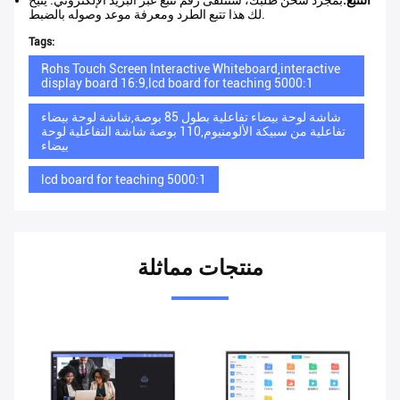
التتبع:
بمجرد شحن طلبك، ستتلقى رقم تتبع عبر البريد الإلكتروني. يتيح
لك هذا تتبع الطرد ومعرفة موعد وصوله بالضبط.
Tags:
Rohs Touch Screen Interactive Whiteboard,interactive
display board 16:9,lcd board for teaching 5000:1
شاشة لوحة بيضاء تفاعلية بطول 85 بوصة,شاشة لوحة بيضاء
تفاعلية من سبيكة الألومنيوم,110 بوصة شاشة التفاعلية لوحة
بيضاء
lcd board for teaching 5000:1
منتجات مماثلة