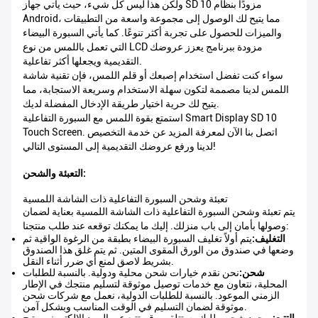
ولكن هذا ليس كل شيء، حيث يأتي جهاز SD 10 مزودًا بنظام
Android، مما يتيح لك الوصول إلى مجموعة واسعة من التطبيقات
والميزات للحصول على تجربة أكثر تنوعًا. كما يأتي السبورة البيضاء
التي تعمل باللمس من نوع LCD مزودة ببرنامج يعزز عروضك
التقديمية ويجعلها أكثر تفاعلية.
سواء كنت تفضل استخدام إصبعك أو قلم اللمس، فإن تقنية شاشة
اللمس لدينا مصممة لتكون سهلة الاستخدام وسريعة الاستجابة، مما
يتيح لك حرية اختيار طريقة الإدخال المفضلة لديك.
استمتع بقوة اللمس مع السبورة التفاعلية Smart Display SD 10
Touch Screen. اتصل بنا الآن لمعرفة المزيد عن خدمة التخصيص
لدينا ورفع عروضك التقديمية إلى المستوى التالي!
التعبئة والشحن:
تعبئة وشحن السبورة التفاعلية ذات الشاشة اللمسية
يتم تعبئة وشحن السبورة التفاعلية ذات الشاشة اللمسية بعناية لضمان
وصولها بأمان إلى باب منزلك. إليك ما يمكنك توقعه عند طلب منتجنا:
التغليف:
يتم أولاً تغليف السبورة البيضاء بطبقة من الرغوة الواقية ثم
وضعها في صندوق من الورق المقوى المتين. ثم يتم غلق هذا الصندوق
بشريط لاصق لمنع أي ضرر أثناء النقل.
شحن:
نحن نقدم خيارات شحن محلية ودولية. بالنسبة للطلبات
المحلية، نتعاون مع خدمات توصيل موثوقة لتسليم منتجك في الإطار
الزمني الموعود. بالنسبة للطلبات الدولية، نعمل مع شركات شحن
موثوقة لضمان التسليم في الوقت المناسب وبشكل آمن.