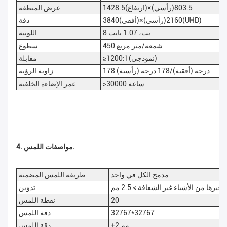
1428.5(ارتفاع)×803.5(رأسي)
عرض المنطقة
3840(أفقي)×2160(رأسي)(UHD)
دقة
8 بت، 1.07 بايت
اللونية
450 شمعة/متر مربع
سطوع
≥1200:1(نموذجي)
مقابلة
178 درجة (أفقية)/178 درجة (رأسية)
زاوية الرؤية
>30000 ساعة
عمر الإضاءة الخلفية
4. مواصفات اللمس.
مدمج الكل في واحد
طريقة اللمس المضمنة
 غيرها من الأشياء غير الشفافة > 2.5 مم
تدوين
20
نقطة اللمس
32767*32767
دقة اللمس
±2 مم
دقة اللمس