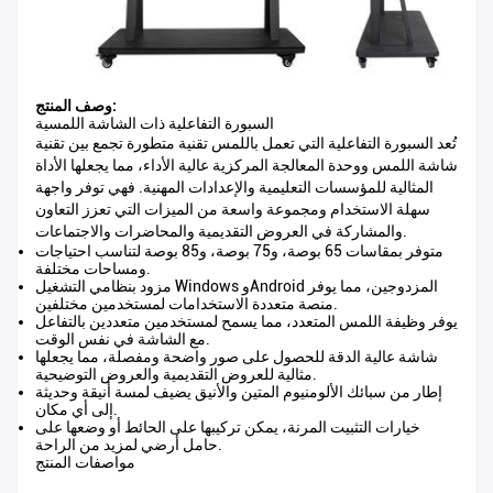
وصف المنتج:
السبورة التفاعلية ذات الشاشة اللمسية
تُعد السبورة التفاعلية التي تعمل باللمس تقنية متطورة تجمع بين تقنية
شاشة اللمس ووحدة المعالجة المركزية عالية الأداء، مما يجعلها الأداة
المثالية للمؤسسات التعليمية والإعدادات المهنية. فهي توفر واجهة
سهلة الاستخدام ومجموعة واسعة من الميزات التي تعزز التعاون
والمشاركة في العروض التقديمية والمحاضرات والاجتماعات.
متوفر بمقاسات 65 بوصة، و75 بوصة، و85 بوصة لتناسب احتياجات
ومساحات مختلفة.
مزود بنظامي التشغيل Windows وAndroid المزدوجين، مما يوفر
منصة متعددة الاستخدامات لمستخدمين مختلفين.
يوفر وظيفة اللمس المتعدد، مما يسمح لمستخدمين متعددين بالتفاعل
مع الشاشة في نفس الوقت.
شاشة عالية الدقة للحصول على صور واضحة ومفصلة، ​​مما يجعلها
مثالية للعروض التقديمية والعروض التوضيحية.
إطار من سبائك الألومنيوم المتين والأنيق يضيف لمسة أنيقة وحديثة
إلى أي مكان.
خيارات التثبيت المرنة، يمكن تركيبها على الحائط أو وضعها على
حامل أرضي لمزيد من الراحة.
مواصفات المنتج