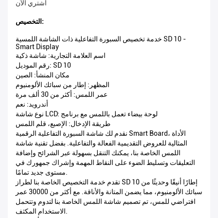
اشتري الآن
التخصيص:
خدمة تخصيص السبورة التفاعلية ذات الشاشة اللمسية SD 10 -
Smart Display
اسم العلامة التجارية: شاشة ذكية
رقم الموديل: SD 10
مكان المنشأ: الصين
المظهر: إطار من سبائك الألومنيوم
عمر اللمس: أكثر من 30 ألف مرة
أندرويد: نعم
نوع شاشة LCD: لوحة بيضاء تعمل باللمس مع برنامج
طريقة الإدخال: الإصبع، قلم اللمس
نقدم لك شاشة السبورة التفاعلية الرقمية Smart Board، الأداة
المثالية للعروض التقديمية الفعالة والتفاعلية. بفضل تقنية شاشة
اللمس الخاصة بنا، يمكنك التنقل بسهولة عبر الشرائح وإضافة
التعليقات وتسليط الضوء على النقاط المهمة وإشراك جمهورك في
مستوى جديد تمامًا.
تقدم خدمة التخصيص الخاصة بنا لطراز SD 10 إطارًا أنيقًا وحديثًا من
سبائك الألومنيوم، مما يضمن المتانة والأناقة. مع أكثر من 30000 عمر
افتراضي للمس، تم تصميم شاشة اللمس الخاصة بنا لتدوم وتتحمل
الاستخدام المكثف.