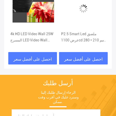
LE
P2.5 Smart Led ملصق
4k HD LED Video Wall 25W
P2
عرض 1100cd 280 * 210 مم
المسرح LED Video Wall
19
لمركز التسوق الداخلي
P3.9 P1.8 سطوع عالي
احصل على أفضل سعر
احصل على أفضل سعر
ا
أرسل طلبك
الرجاء إرسال طلبك إلينا 
وسنرد عليك في أقرب وقت 
ممكن.