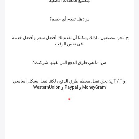
بتصنيع المعدات الأصلية.
س: هل تقدم أي خصم؟
ج: نحن مصنعون ، لذلك يمكننا أن نقدم لك أفضل سعر وأفضل خدمة 
في نفس الوقت.
س: ما هي طرق الدفع التي تقبلها شركتك؟
ج: نحن نقبل معظم طرق الدفع ، لكننا نقبل بشكل أساسي T / T و 
WesternUnion و Paypal و MoneyGram
* 