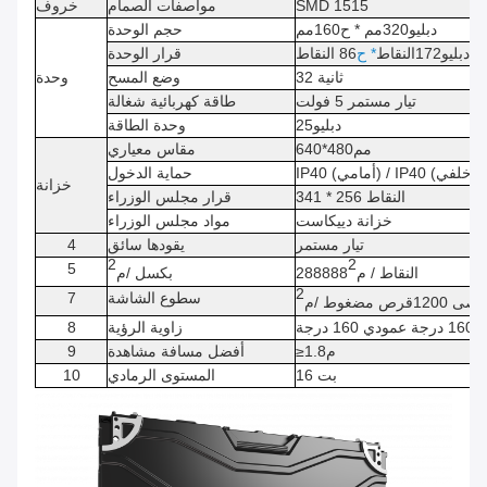
515
SMD 1
مواصفات الصمام
خروف
دبليو
320
مم * ح
160
مم
حجم الوحدة
دبليو
172
النقاط
* ح
86
النقاط
قرار الوحدة
32 ثانية
وضع المسح
وحدة
تيار مستمر 5 فولت
طاقة كهربائية شغالة
دبليو
25
وحدة الطاقة
مم
480
*
640
مقاس معياري
IP40 (أمامي) / IP40 (خلفي)
حماية الدخول
خزانة
النقاط
341 * 256
قرار مجلس الوزراء
خزانة دييكاست
مواد مجلس الوزراء
تيار مستمر
يقودها سائق
4
2
2
5
النقاط / م
288888
بكسل /
م
2
سطوع الشاشة
7
قصى
1200
قرص مضغوط /
م
 1
0 درجة عمودي 1
6
0 درجة
6
زاوية الرؤية
8
م
1.8
≥
أفضل مسافة مشاهدة
9
16 بت
المستوى الرمادي
10