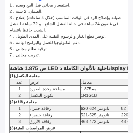
1 ، استفسار مجاني قبل البيع وبعده.
2 ، الضمان: 2 سنة.
3 ، صيانة وإصلاح.الرد في الوقت المناسب (خلال 4 ساعات).إصلاح
في غضون 24 ساعة في حالة الفشل الشائع ، و 72 ساعة للفشل
الشديد.حافظ بانتظام.
4 ، توفير قطع الغيار والرسوم التقنية على المدى الطويل.
5 ، دعم التكنولوجيا للعمل والبرامج الهامة.
6 ، ترقية نظام مجاني.
7 ، تدريب مجاني.
isplay P.
شاشة LED داخلية بالألوان الكاملة
د
ص
1.875
معلمة البكسل
)
1
(
معامل
غرض
عدد
مم
1.875
مساحة وحدة الصورة
1
1R1G1B
تكوين البكسل
2
معلمة رقاقة
)
2
(
82-10
620-624 نانومتر
رقاقة حمراء
1
220-2
521-525 نانومتر
رقاقة خضراء
2
48-60
468-472 نانومتر
رقاقة الأزرق
3
عرض المواصفات الفنية
)
3
(