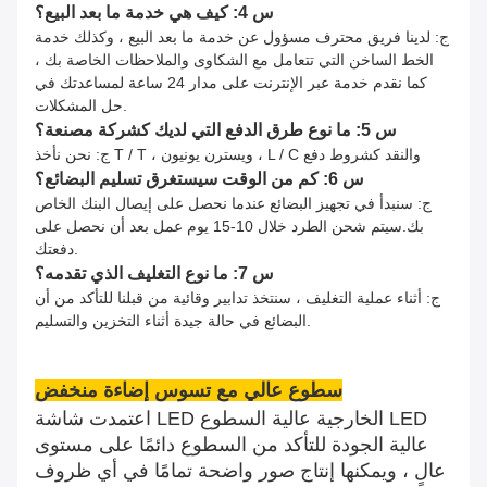
س 4: كيف هي خدمة ما بعد البيع؟
ج: لدينا فريق محترف مسؤول عن خدمة ما بعد البيع ، وكذلك خدمة
الخط الساخن التي تتعامل مع الشكاوى والملاحظات الخاصة بك ،
كما نقدم خدمة عبر الإنترنت على مدار 24 ساعة لمساعدتك في
حل المشكلات.
س 5: ما نوع طرق الدفع التي لديك كشركة مصنعة؟
ج: نحن نأخذ T / T ، ويسترن يونيون ، L / C والنقد كشروط دفع
س 6: كم من الوقت سيستغرق تسليم البضائع؟
ج: سنبدأ في تجهيز البضائع عندما نحصل على إيصال البنك الخاص
بك.سيتم شحن الطرد خلال 10-15 يوم عمل بعد أن نحصل على
دفعتك.
س 7: ما نوع التغليف الذي تقدمه؟
ج: أثناء عملية التغليف ، سنتخذ تدابير وقائية من قبلنا للتأكد من أن
البضائع في حالة جيدة أثناء التخزين والتسليم.
سطوع عالي مع تسوس إضاءة منخفض
اعتمدت شاشة LED الخارجية عالية السطوع LED
عالية الجودة للتأكد من السطوع دائمًا على مستوى
عالٍ ، ويمكنها إنتاج صور واضحة تمامًا في أي ظروف