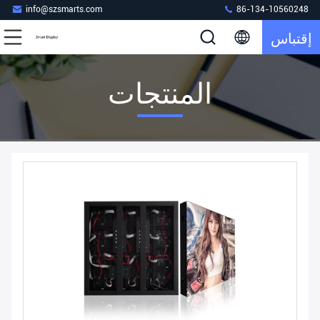
info@szsmarts.com
86-134-10560248
إقتباس
المنتجات