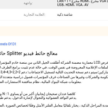
LAN * 1 * مخرج HDMl، مخرج VGA DVI
واجهة:
USB، HDMI، VGA، AV
شاشة ذكية
العلامة التجارية:
nnels Of D1
حاسوب حائط فيديو HDMI 4K LCD حائط فيديو Splitter معالج حائط فيديو
كومة والشركات وغيرها من الصناعات غرف المؤتمرات،فصول دراسية متعددة الوس
معلومات شبكة البنوك المالية، نظام مناقشة الاستشارات الطبية؛ 7 * 24 ساعة قابلية التكيف مع البيئة في جميع الأحوال الجوية.
يمكن ربط إشارة واحدة وعرضها على أي وحدة عرض M × N ، M و N كلاهما عددان صحيحان إيجابيان أكبر من أو يساوي 1 ؛
يدعم النوافذ العشوائية والتجوال لإشارة الدخول، يدعم طبقة التداخل، ويدعم أي تخطيط من أربع طبقات على شاشة واحدة.
ددة المراحل الذكية ، يختار تلقائيًا معامل الفلتر الأمثل وفقًا لخصائص الصورة ،