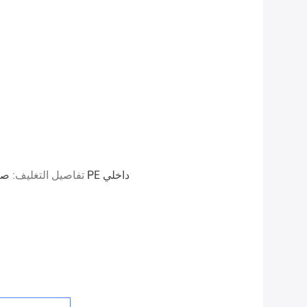
صندوق خشبي خارجي ، كرتون متوسط ​​، قطن PE داخلي
تفاصيل التغليف: