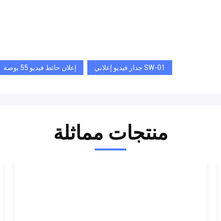
جدار فيديو إعلاني SW-01
إعلان حائط فيديو 55 بوصة
منتجات مماثلة