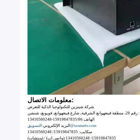
معلومات الاتصال:
شركة شينزين للتكنولوجيا الذكية للتعرض
رقية، شارع فينغهوانغ، فويونغ، شنشن
الهاتف:
86-13410560248
15919847835/
التسويق@szsmarts.com
البريد الإلكتروني:
سكايب: 15919847835/ 13410560248
15919847835/
13410560248
(ويتشات) / (واتس اب):