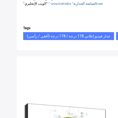
com
الشاشة الجدارية
" www.lcdvideo "
"الويب الإنجليزي":
Tags:
جدار فيديو إعلاني 178 درجة / 178 درجة (أفقي / رأسي)