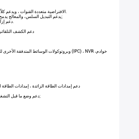
يدعم مصابيح LED الافتراضية متعددة القنوات ، ويدعم كلاً من أوضاع العرض الديناميكية والستاتية. يمكن تحرير محتوى العرض والخط واللون والسرعة وغيرها من المعلمات حسب الرغبة.
يدعم التبديل السلس، والمعالج يدمج آلية معالجة إشارة عالية الوضوح لضمان عدم وجود تأخير، لا شاشة زرقاء،لا يوجد شاشة سوداء وحالات انتقالية متوسطة أخرى عند تشغيل الإشارة;
دعم إزالة الحدود السوداء الذكية (التقطيع التعسفي للصورة المدخلة) ، اندماج الحافة، وتوسيع المساحة ووظائف معالجة الصور الأخرى في الوقت الحقيقي.
دعم الكشف التلقائي
دعم إمدادات الطاقة الزائدة ، إمدادات الطاقة ال
دعم وضع ما قبل التشغيل. بعد تشغيل هذه الوظيفة، لن تؤثر عمليات جميع النوافذ على الفور. تحتاج إلى النقر على التأكيد،ثم كل العمليات سوف تكون فعالة في وقت واحد;