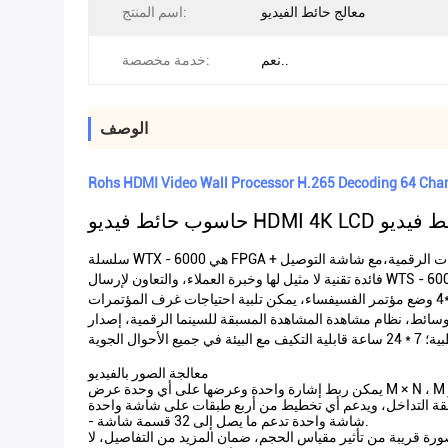
معالج حائط الفيديو
اسم المنتج:
نعم..
خدمة مخصصة:
الوصف
Rohs HDMI Video Wall Processor H.265 Decoding 64 Cha
سلسلة WTX - 6000 هي FPGA + معمارية مضمنة الشركة أطلقت الجيل الثاني من منصة خادم المؤتمرات الرقمية،مع شاشة التوصيل LCD الجانب الضيق لبناء غرفة مؤتمرات رقمية حل كامل، غرفة عرض
فائدة تقنية لا مثيل لها وخبرة العملاء، والتعاون لإرسال WTS - 600 البرمجيات العميل سطح المكتب لدعم المشاركينملفات الصورة، الملفات الإعلامية المعروضة في نفس الوقت، في حالة عدم تثبيت برامج الطرف
الثالث، دعم شاشة سطح المكتب الكمبيوتر على مفتاح المشاركين؛سيتم دعم نسخة التحديث التالية لتسجيل الاجتماعات؛ دعم 2*2,2*4,3*3,4*4 وضع مؤتمر الفسيفساء، يمكن تلبية احتياجات غرف المؤتمرات
ائط، نظام مشاهدة المشاهدة المسبقة للسينما الرقمية، إصدار
معالجة الصور بالفيديو
- شاشة واحدة تدعم ما يصل إلى 32 قسمة شاشة.
الصورة قريبة من تأثير مقياس الحجم، ضمان المزيد من التفاصيل، لا