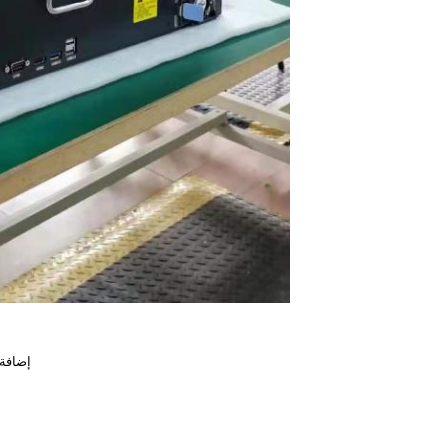
إضافة: رقم 28، منطقة فينغهوانغ الش