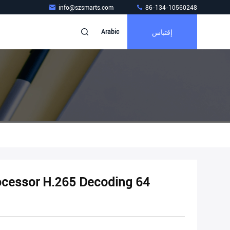
info@szsmarts.com
86-134-10560248
إقتباس
Arabic
ocessor H.265 Decoding 64