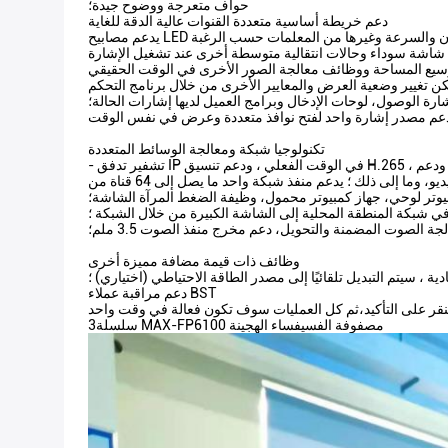
حواف متعرجة ووضوح جيدة؛
دعم خريطة أساسية متعددة القنوات عالية الدقة للغاية
ة الوصول، لوحات الإدخال وبرامج العميل لديها إشارات الحالة؛
تكنولوجيا شبكة ومعالجة الوسائط المتعددة
- تشفير تدفق IP في الوقت الفعلي ، ودعم تنسيق H.265 ، ودعم ONVIF و RTSP وبروتوكولات الوسائط المتدفقة الأخرى للشبكة ، متوافقة مع العلامات التجارية الرئيسية لكاميرات الشبكة (IPC) ، NVR ،خوادم
يوتر لوحي، جهاز كمبيوتر محمول، وظيفة الضغط المرآة الشاشة؛
ي شبكة المنطقة المحلية إلى الشاشة الكبيرة من خلال الشبكة ؛
جة الصوت المضمنة والتحويل، دعم مخرج منفذ الصوت 3.5 ملم؛
وظائف ذات قيمة مضافة مميزة أخرى
ة ، سيتم التبديل تلقائيًا إلى مصدر الطاقة الاحتياطي (اختياري) ؛
دعم مراقبة عملاء BST
3سلسلة MAX-FP6100 مصفوفة الفسيفساء الهجينة