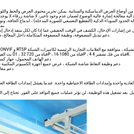
يمكن تغيير وضعية العرض والمعايير الأخرى من خلال برنامج التحكم.
 عن إشارات الإدخال، الكشف في الوقت الحقيقي عما إذا كان لكل منفذ إدخال إشار
دعم تبديل المصفوفة، وظيفة المصفوفة المتكاملة داخل المعالج، دعم مصدر إشارة واحد لفتح نوافذ متعددة وعرض في نفس الوقت.
بث الفيديو، وما إلى ذلك ؛ يدعم منفذ شبكة واحد ما يصل إلى 64 قناة من D1 ، 32 قناة من 720P ، 16 قناة من 1080P ، 4 قناة من فك تشفير 4K.
دعم الهاتف المحمول، جهاز كمب
دعم وظيفة التقاط شاشة الشبكة ، عرض جميع أجهزة الكمبيوتر المكتبية ف
دعم معال
عادية واحدة وإمدادات الطاقة الاحتياطية واحدة. عندما يفشل إمدادات الطاقة العادي