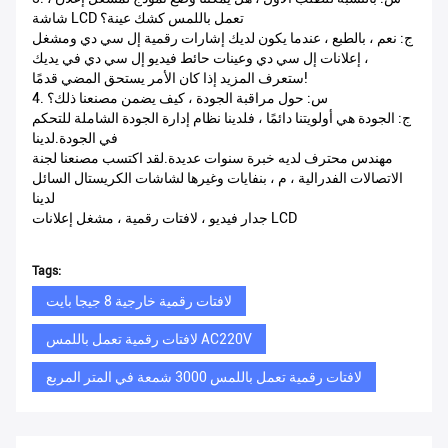
شاشة LCD تعمل باللمس كشك عينة؟
ج: نعم ، بالطبع ، عندما يكون لديك إشارات رقمية إل سي دي ومشغل
إعلانات إل سي دي وعينات حائط فيديو إل سي دي في يديك ،
ستعرف المزيد إذا كان الأمر يستحق المضي قدمًا!
4. س: حول مراقبة الجودة ، كيف يضمن مصنعنا ذلك؟
ج: الجودة هي أولويتنا دائمًا ، فلدينا نظام إدارة الجودة الشاملة للتحكم
في الجودة.لدينا
مهندس محترف لديه خبرة سنوات عديدة.لقد اكتسب مصنعنا لجنة
الاتصالات الفدرالية ، م ، بنفايات وغيرها لشاشات الكريستال السائل
لدينا
جدار فيديو ، لافتات رقمية ، مشغل إعلانات LCD
Tags:
لافتات رقمية خارجية 8 جيجا بايت
لافتات رقمية تعمل باللمس AC220V
لافتات رقمية تعمل باللمس 3000 شمعة في المتر المربع