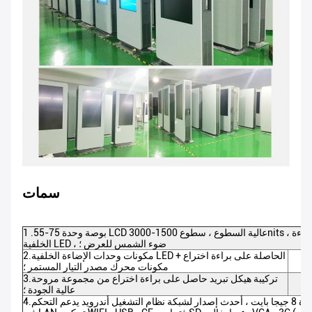
سمات
1 .55-75 بوصة وحدة LCD عالية السطوع ، سطوع 1500-3000nits ، دقة 1920 × 1080 ، 4000: 1 تباين مع الإضاءة
الخلفية LED ، ضوء الشمس للعرض ؛
2.مكونات وحدات الإضاءة الخلفية LED الحاصلة على براءة اختراع +
مكونات محرك مصدر التيار المستمر ؛
3.تركيبة هيكل تبريد حاصل على براءة اختراع من مجموعة مروحة
عالية الجودة ؛
4.وحدة المعالجة المركزية رباعية النوى ذاكرة 8 جيجا بايت ، أحدث إصدار لشبكة نظام التشغيل أندرويد يدعم التحكم