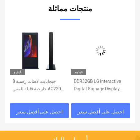
منتجات مماثلة
يو
فيديو
فيديو
شات
DDR32GB LG Interactive
8 جيجابايت لافتات رقمية
Digital Signage Display
خارجية قابلة للمس AC220V
1920*1080
3000 شمعة في المتر المربع
WIFI التحكم
احصل على أفضل سعر
احصل على أفضل سعر
ا
أرسل طلبك