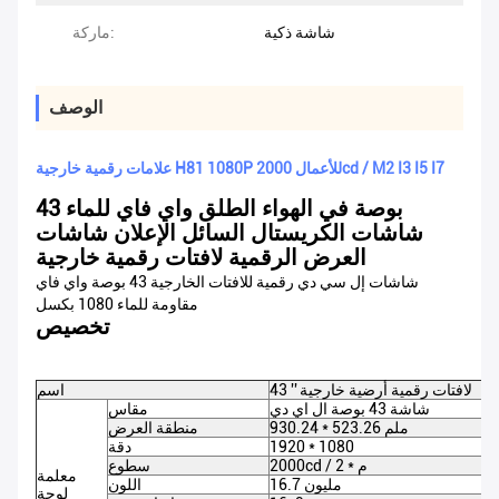
شاشة ذكية
ماركة:
الوصف
علامات رقمية خارجية H81 1080P للأعمال 2000cd / M2 I3 I5 I7
43 بوصة في الهواء الطلق واي فاي للماء
شاشات الكريستال السائل الإعلان شاشات
العرض الرقمية لافتات رقمية خارجية
شاشات إل سي دي رقمية للافتات الخارجية 43 بوصة واي فاي
مقاومة للماء 1080 بكسل
تخصيص
43 '' لافتات رقمية أرضية خارجية
اسم
شاشة 43 بوصة ال اي دي
مقاس
930.24 * 523.26 ملم
منطقة العرض
1920 * 1080
دقة
2000cd / م * 2
سطوع
معلمة
16.7 مليون
اللون
لوحة