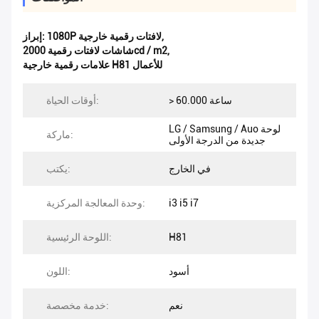
,
1080P لافتات رقمية خارجية
إبراز:
,
شاشات لافتات رقمية 2000cd / m2
علامات رقمية خارجية H81 للأعمال
> 60.000 ساعة
أوقات الحياة:
LG / Samsung / Auo لوحة
ماركة:
جديدة من الدرجة الأولى
في الخارج
يكتب:
i3 i5 i7
وحدة المعالجة المركزية:
H81
اللوحة الرئيسية:
أسود
اللون:
نعم
خدمة مخصصة: