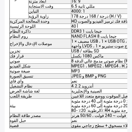
16: 9
ابعاد متزنة
6.5 مللي ثانية
وقت الاستجابة
4000: 1
التباين
178 درجة / 168 درجة (H / V)
زاوية الرؤية
HD رقاقة فك ترميز الفيديو والصوت
وحدة المعالجة المركزية
40 أ
اللوحة الرئيسية
DDR3 1 جيجا بايت
ذاكرة النظام
NAND FLASH 8 جيجا بايت
روم النظام
1 × مضيف USB ، 1 × USB OTG ، 1 × منفذ تسلسلي ، 1 × واجهة I2C ، 1 ×
موصلات الإدخال والإخراج
هة LVDS ، 1 × مخرج صوت ستيريو
USB / بطاقة SD
تخزين
ماكس 1080 بكسل
قرار فك
Realtek AL)
صوتي
MPEG1 ، MPEG2 ، MPEG4 ، H.26
شكل الفيديو
MP3
صيغة صوتية
JPEG و BMP و PNG
تنسيق الصورة
نعم
واي فاي
أندرويد 4.2.2
نظام التشغيل
الصينية والإنجليزية
لغة شاشة العرض
تشغيل الموقوت ووضع متعدد اللاعبين
طريقة اللعب
جة مئوية
مئوية
بيئة
مصدر طاقة النظام
نعم
حبل القوة
 مع طلاء مسحوق + سطح زجاجي مقوى
قضية