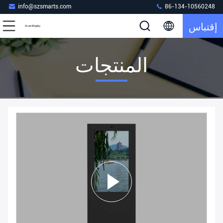
info@szsmarts.com
86-134-10560248
إقتباس
المنتجات