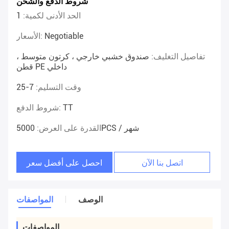
شروط الدفع والشحن
الحد الأدنى لكمية:
1
Negotiable
الأسعار:
تفاصيل التغليف:
صندوق خشبي خارجي ، كرتون متوسط ​​،
قطن PE داخلي
وقت التسليم:
7-25
TT
شروط الدفع:
5000PCS / شهر
القدرة على العرض:
اتصل بنا الآن
احصل على أفضل سعر
الوصف
المواصفات
المواصفات