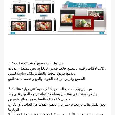
1. س: هل أنت مصنع أو شركة تجارية؟
ج: نحن مشغل إعلانات LCD ، لافتات رقمية ، مصنع حائط فيديو LCD ،
شاشة لمس LCD.ندمج فريق البحث والتطوير ،
التصنيع وفريق مراقبة الجودة والبيع وخدمة ما بعد البيع.
2. س: أين يقع المصنع الخاص بك؟كيف يمكنني زيارة هناك؟
ج: يقع مصنعنا فى شنتشن بمقاطعة قوانغدونغ ، الصين.على بعد
حوالى 15 دقيقة بالسيارة من مطار شينزين
نحن نقلك هناك.نرحب ترحيبا حارا بجميع عملائنا من الداخل أو الخارج
لزيارتنا!
3. س: بالنسبة للطلب الأول ، هل يمكننا وضع نموذج لمشغل إعلان ،