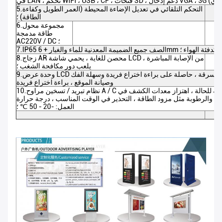
5.التحكم التلقائي في تعديل الإضاءة المحيطة (العمر الطويل وكفاءة
الطاقة) ؛
6.مجموعة محول
طاقة مدمجة
AC220V / DC ؛
ي + نظام تبريد / تدفئة الهواء ؛
8.زجاج AR محصن للغاية ، يحمي شاشة LCD من الإصابة المباشرة ،
يلعب دور مكافحة الشغب ؛
9.وحدة عرض LCD على حامل الرف + أقفال مدمجة مضادة للسرقة ، حاصلة على براءة اختراع فريدة وسهلة الفك
وصيانة الموقع ، براءة اختراع فريدة
10.نظام تبريد / تسخين مراوح A / C الأوتوماتيكي ، سمك 14 سم ، مراقبة ذكية للحالة ، اهتزاز معدات الكشف في
رة والرطوبة مثل مزود الطاقة ، التحذير في الوقت المناسب ، درجة حرارة
العمل: -20 - 50 ℃ ؛