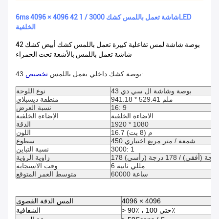
6ms 4096 × 4096 42 شاشة تعمل باللمس كشك 3000 / 1LED
الخلفية
42 بوصة شاشة لمس تفاعلية كبيرة تعمل باللمس كشك أبيض
كشك
شاشة تعمل باللمس بالأشعة تحت الحمراء
:
43 بوصة كشك داخلي يعمل باللمس
تخصيص
43 بوصة وشاشة ال سي دي
نوع اللوحة
941.18 * 529.41 ملم
منطقة ديسبلاي
16: 9
نسبة العرض
الاضاءة الخلفية
الإضاءة الخلفية
1920 * 1080
الدقة
16.7 م (8 بت)
اللون
450 شمعة / متر مربع اختياري
سطوع
3000: 1
نسبة التباين
178 درجة (أفقي) / 178 درجة (رأسي)
زاوية الرؤية
6 مللي ثانية
وقت الاستجابة
60000 ساعة
متوسط ​​العمر المتوقع
4096 × 4096
المس الدقة القصوى
> 90٪ ، حتى 100٪
الشفافية