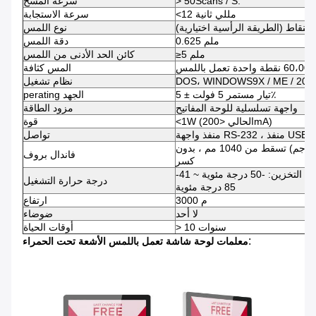
> 50Scans / S.
سرعة المسح
<12 مللي ثانية
سرعة الاستجابة
نقاط (الطريقة الرأسية اختيارية)
نوع اللمس
0.625 ملم
دقة اللمس
≥5 ملم
كائن الحد الأدنى من اللمس
المس كثافة
DOS، WINDOWS9X / ME / 2000 
نظام تشغيل
تيار مستمر 5 فولت ± 5٪
perating الجهد
واجهة تسلسلية للوحة المفاتيح
مزود الطاقة
<1W (الحالي <200mA)
قوة
منفذ واجهة RS-232 ، منفذ USB
تواصل
كرة فولاذية (قطرها 63.5 مم وزن 1040 جم) تسقط من 1040 مم ، بدون
فاندال بروف
كسر
-41 درجة مئوية ~ 70 درجة مئوية درجة حرارة التخزين: -50 درجة مئوية ~
درجة حرارة التشغيل
85 درجة مئوية
3000 م
ارتفاع
لا أحد
ضوضاء
> 10 سنوات
أوقات الحياة
:
معلمات لوحة شاشة تعمل باللمس الأشعة تحت الحمراء