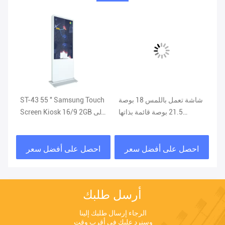
يو
 تسوق كشك وجهاز
شاشة تعمل باللمس 18 بوصة
ST-43 55 '' Samsung Touch
دة
21.5 بوصة قائمة بذاتها
Screen Kiosk 16/9 2GB إلى
از
400CD / M.
36GB للسعة
حد
احصل على أفضل سعر
احصل على أفضل سعر
ا
أرسل طلبك
الرجاء إرسال طلبك إلينا 
وسنرد عليك في أقرب وقت 