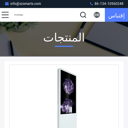
info@szsmarts.com
86-134-10560248
إقتباس
المنتجات