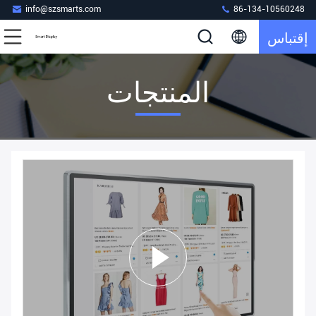
info@szsmarts.com
86-134-10560248
إقتباس
المنتجات