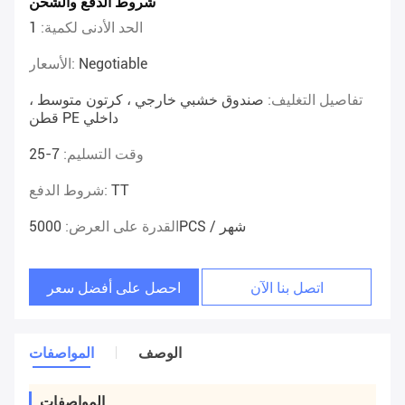
شروط الدفع والشحن
الحد الأدنى لكمية:
1
Negotiable
الأسعار:
تفاصيل التغليف:
صندوق خشبي خارجي ، كرتون متوسط ​​،
قطن PE داخلي
وقت التسليم:
7-25
TT
شروط الدفع:
5000PCS / شهر
القدرة على العرض:
اتصل بنا الآن
احصل على أفضل سعر
الوصف
المواصفات
المواصفات