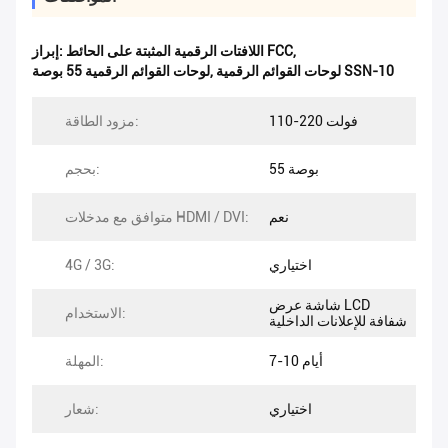
,
اللافتات الرقمية المثبتة على الحائط FCC
إبراز:
لوحات القوائم الرقمية SSN-10
,
لوحات القوائم الرقمية 55 بوصة
110-220 فولت
مزود الطاقة:
55 بوصة
بحجم:
نعم
متوافق مع مدخلات HDMI / DVI:
اختياري
4G / 3G:
شاشة عرض LCD
الاستخدام:
شفافة للإعلانات الداخلية
7-10 أيام
المهلة:
اختياري
شعار: