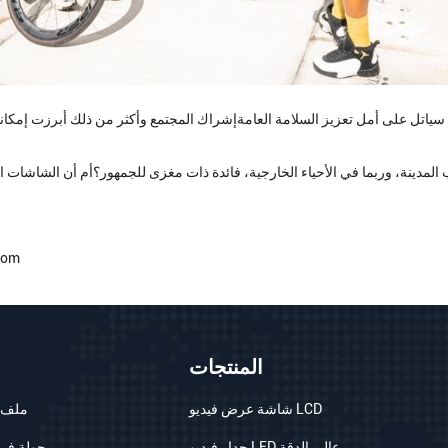
إلى وسط مدينة سياتل على أمل تعزيز السلامة العامةإشراك المجتمع وأكثر من ذلك أبرزت
لمدينة، وربما في الأحياء الخارجية، فائدة ذات مغزى للجمهور؟أم أن الشاشا
للمزيد من
المنتجات
شاشة عرض فيديو LCD
ملف 
جدار فيديو LED عالي الدقة
جولة في